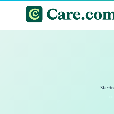
Startin
--